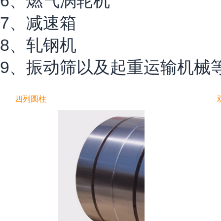
6、燃气涡轮机
7、减速箱
8、轧钢机
9、振动筛以及起重运输机械
四列圆柱